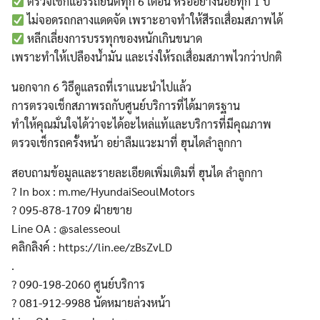
ตรวจเช็กแอร์รถยนต์ทุก 6 เดือน หรืออย่างน้อยทุก 1 ปี
ไม่จอดรถกลางแดดจัด เพราะอาจทำให้สีรถเสื่อมสภาพได้
หลีกเลี่ยงการบรรทุกของหนักเกินขนาด
เพราะทำให้เปลืองน้ำมัน และเร่งให้รถเสื่อมสภาพไวกว่าปกติ
นอกจาก 6 วิธีดูแลรถที่เราแนะนำไปแล้ว
การตรวจเช็กสภาพรถกับศูนย์บริการที่ได้มาตรฐาน
ทำให้คุณมั่นใจได้ว่าจะได้อะไหล่แท้และบริการที่มีคุณภาพ
ตรวจเช็กรถครั้งหน้า อย่าลืมแวะมาที่ ฮุนไดลำลูกกา
สอบถามข้อมูลและรายละเอียดเพิ่มเติมที่ ฮุนได ลำลูกกา
? In box : m.me/HyundaiSeoulMotors
? 095-878-1709 ฝ่ายขาย
Line OA : @salesseoul
คลิกลิงค์ : https://lin.ee/zBsZvLD
.
? 090-198-2060 ศูนย์บริการ
? 081-912-9988 นัดหมายล่วงหน้า