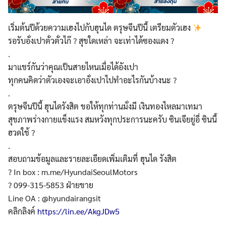
เริ่มต้นปีด้วยความเฮงไปกับฮุนได ตรุษจีนปีนี้ เตรียมตัวเฮง
รอรับอั่งเปาตั่วตั่วไก๊ ? สุขใดเหล่า จะเท่าได้ซองแดง ?
.
มาแชร์กันว่าคุณเป็นสายไหนเมื่อได้อังเปา
ทุกคนคิดว่าตัวเองจะเอาอั่งเปาไปทำอะไรกันบ้างนะ ?
.
ตรุษจีนปีนี้ ฮุนไดรังสิต ขอให้ทุกท่านมั่งมี เงินทองไหลมาเทมา
สุขภาพร่างกายแข็งแรง สมหวังทุกประการนะครับ ซินเจียยู่อี่ ซินนี้
ฮวดใช้ ?
.
สอบถามข้อมูลและรายละเอียดเพิ่มเติมที่ ฮุนได รังสิต
? In box : m.me/HyundaiSeoulMotors
? 099-315-5853 ฝ่ายขาย
Line OA : @hyundairangsit
คลิกลิงค์
https://lin.ee/AkgJDw5
.