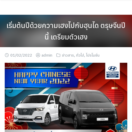
Skip
to
content
เริ่มต้นปีด้วยความเฮงไปกับฮุนได ตรุษจีนปี
นี้ เตรียมตัวเฮง
01/02/2022
admin
ข่าวสาร
,
ทั่วไป
,
โปรโมชั่น