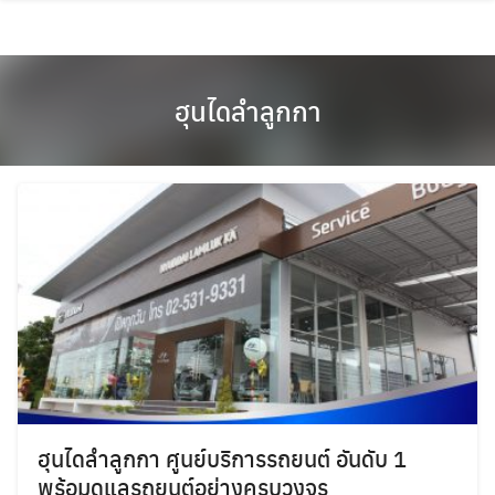
Skip
to
content
ฮุนไดลำลูกกา
ฮุนไดลำลูกกา ศูนย์บริการรถยนต์ อันดับ 1
พร้อมดูแลรถยนต์อย่างครบวงจร